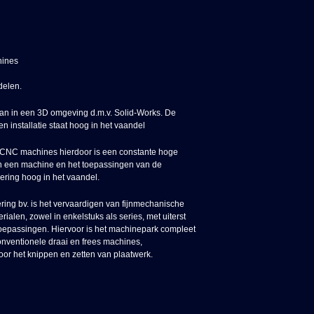
hines
delen.
n in een 3D omgeving d.m.v. Solid-Works. De
 installatie staat hoog in het vaandel
 CNC machines hierdoor is een constante hoge
an een machine en het toepassingen van de
ering hoog in het vaandel.
ering bv. is het vervaardigen van fijnmechanische
alen, zowel in enkelstuks als series, met uiterst
oepassingen. Hiervoor is het machinepark compleet
nventionele draai en frees machines,
or het knippen en zetten van plaatwerk.