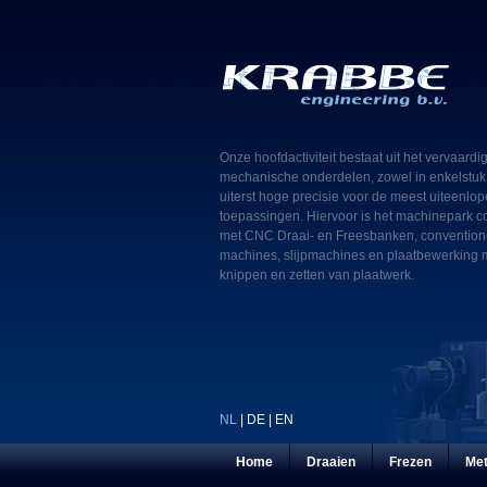
Onze hoofdactiviteit bestaat uit het vervaardi
mechanische onderdelen, zowel in enkelstuk 
uiterst hoge precisie voor de meest uiteenlo
toepassingen. Hiervoor is het machinepark c
met CNC Draai- en Freesbanken, conventione
machines, slijpmachines en plaatbewerking 
knippen en zetten van plaatwerk.
NL
|
DE
|
EN
Home
Draaien
Frezen
Me