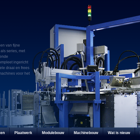
gen van fijne
als series, met
pende
ompleet ingericht
le draai en frees
machines voor het
ten
Plaatwerk
Modulebouw
Machinebouw
Wat is nieuw